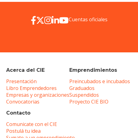
Cuentas oficiales
Acerca del CIE
Emprendimientos
Presentación
Preincubados e incubados
Libro Emprendedores
Graduados
Empresas y organizaciones
Suspendidos
Convocatorias
Proyecto CIE BIO
Contacto
Comunicate con el CIE
Postulá tu idea
Sumate a un emprendimiento