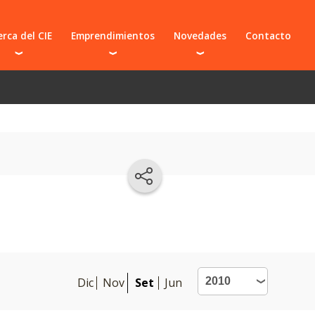
rca del CIE
Emprendimientos
Novedades
Contacto
prendedores
Preincubados e incubados
Novedades del CIE
 y organizaciones
Graduados
s frecuentes
Suspendidos
Proyecto CIE BIO
Presentá tu idea
Sumate a un emprendimiento
Dic
Nov
Set
Jun