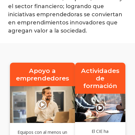
Empr
el sector financiero; logrando que
y
iniciativas emprendedoras se conviertan
organ
en emprendimientos innovadores que
agregan valor a la sociedad.
Apoyo a
Actividades
emprendedores
de
formación
El CIE ha
Equipos con al menos un