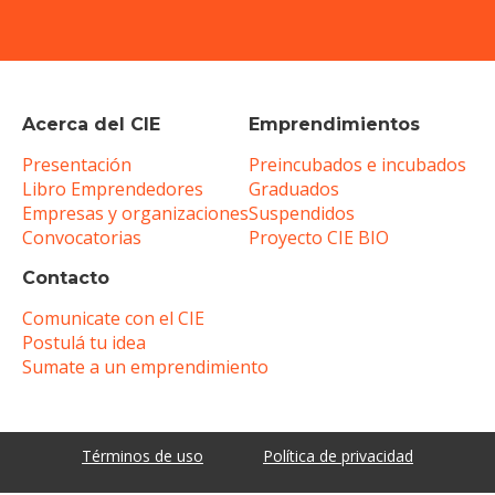
Acerca del CIE
Emprendimientos
Presentación
Preincubados e incubados
Libro Emprendedores
Graduados
Empresas y organizaciones
Suspendidos
Convocatorias
Proyecto CIE BIO
Contacto
Comunicate con el CIE
Postulá tu idea
Sumate a un emprendimiento
Términos de uso
Política de privacidad