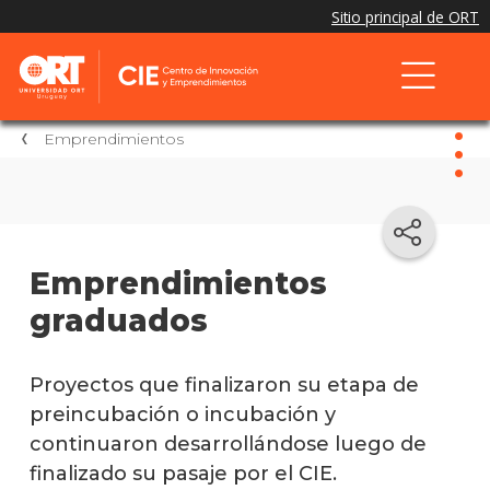
Emprendimientos
Emp
Prein
Emprendimientos
e
graduados
incub
Grad
Proyectos que finalizaron su etapa de
Suspe
preincubación o incubación y
continuaron desarrollándose luego de
Proye
finalizado su pasaje por el CIE.
CIE