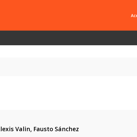
Ace
Libro Em
Empresas
Pregunta
lexis Valin, Fausto Sánchez