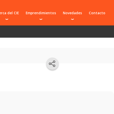
rca del CIE
Emprendimientos
Novedades
Contacto
prendedores
Preincubados e incubados
Novedades del CIE
 y organizaciones
Graduados
El CIE en los medios
s frecuentes
Suspendidos
Proyecto CIE BIO
Presentá tu idea
Sumate a un emprendimiento