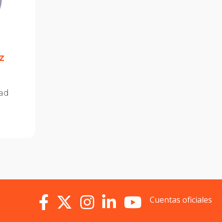
z
dad
Cuentas oficiales