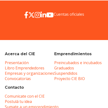
Cuentas oficiales
Acerca del CIE
Emprendimientos
Presentación
Preincubados e incubados
Libro Emprendedores
Graduados
Empresas y organizaciones
Suspendidos
Convocatorias
Proyecto CIE BIO
Contacto
Comunicate con el CIE
Postulá tu idea
Sumate a un emprendimiento