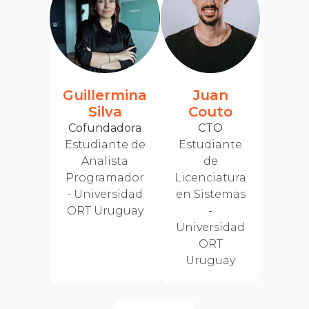
Guillermina
Juan
Silva
Couto
Cofundadora
CTO
Estudiante de
Estudiante
Analista
de
Programador
Licenciatura
- Universidad
en Sistemas
ORT Uruguay
-
Universidad
ORT
Uruguay