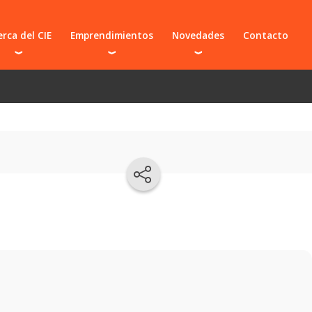
rca del CIE
Emprendimientos
Novedades
Contacto
prendedores
Preincubados e incubados
Novedades del CIE
 y organizaciones
Graduados
El CIE en los medios
s frecuentes
Suspendidos
Proyecto CIE BIO
Presentá tu idea
Sumate a un emprendimiento