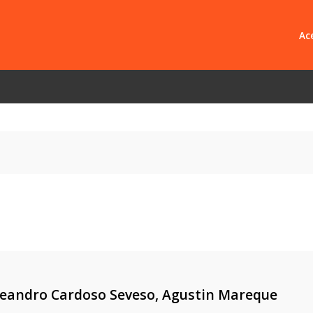
Ace
Libro Em
Empresas
Pregunta
eandro Cardoso Seveso, Agustin Mareque