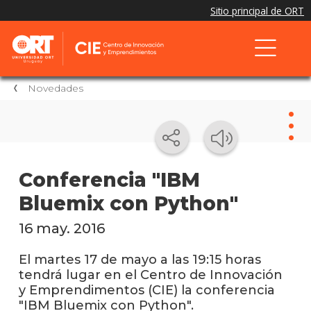
Novedades
Nov
Conferencia "IBM
Bluemix con Python"
Nove
del
CIE
16 may. 2016
El
El martes 17 de mayo a las 19:15 horas
CIE
tendrá lugar en el Centro de Innovación
en
y Emprendimentos (CIE) la conferencia
los
"IBM Bluemix con Python".
medio