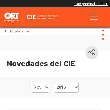
Novedades
Nov
Nove
Novedades del CIE
del
CIE
El
CIE
en
los
medio