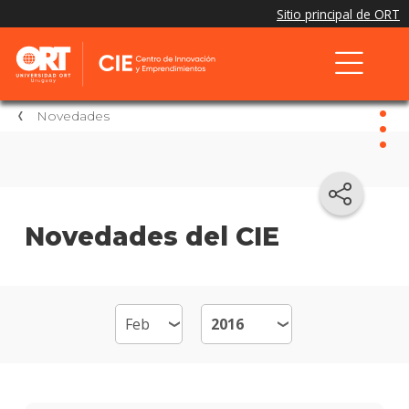
Novedades
Nov
Nove
Novedades del CIE
del
CIE
El
CIE
en
los
medio