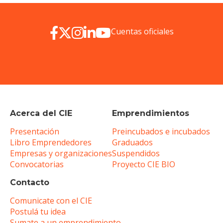
Cuentas oficiales
Acerca del CIE
Emprendimientos
Presentación
Preincubados e incubados
Libro Emprendedores
Graduados
Empresas y organizaciones
Suspendidos
Convocatorias
Proyecto CIE BIO
Contacto
Comunicate con el CIE
Postulá tu idea
Sumate a un emprendimiento