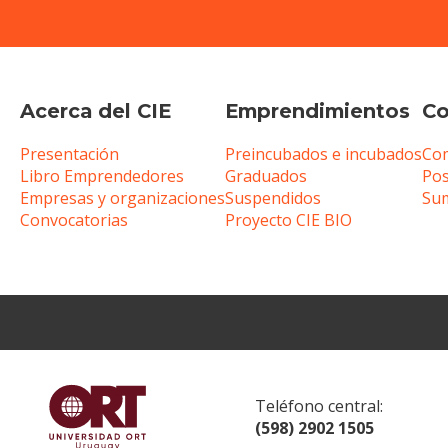
Acerca del CIE
Emprendimientos
Co
Presentación
Preincubados e incubados
Com
Libro Emprendedores
Graduados
Pos
Empresas y organizaciones
Suspendidos
Sum
Convocatorias
Proyecto CIE BIO
Teléfono central:
(598) 2902 1505