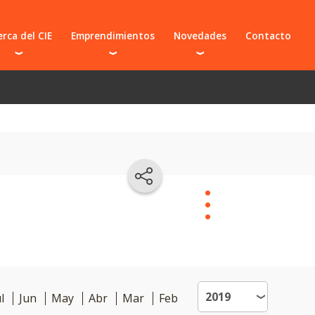
rca del CIE
Emprendimientos
Novedades
Contacto
prendedores
Preincubados e incubados
 y organizaciones
Graduados
El CIE en los medios
s frecuentes
Suspendidos
Proyecto CIE BIO
Presentá tu idea
Sumate a un emprendimiento
Novedades
Novedades
l
Jun
May
Abr
Mar
Feb
del