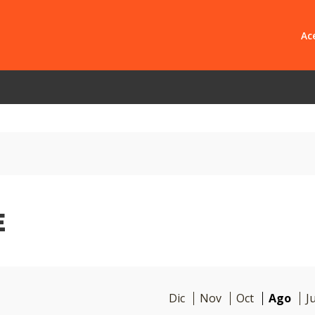
Ace
Libro Em
Empresas
Pregunta
E
Dic
Nov
Oct
Ago
Ju